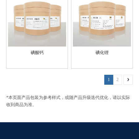
碘酸钙
碘化锂
1
2
*本页面产品包装为参考样式，或随产品升级迭代优化，请以实际
收到商品为准。