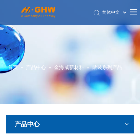
简体中文
English
首页
关于我们
产品中心
电商平台
首页
»
产品中心
»
金海威新材料
»
散装系列产品
联系我们
关联公司
产品中心