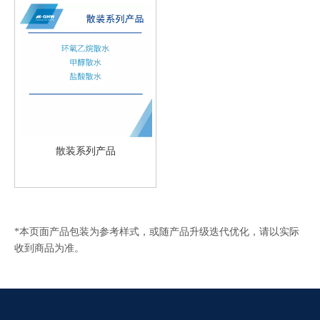
散装系列产品
*本页面产品包装为参考样式，或随产品升级迭代优化，请以实际
收到商品为准。