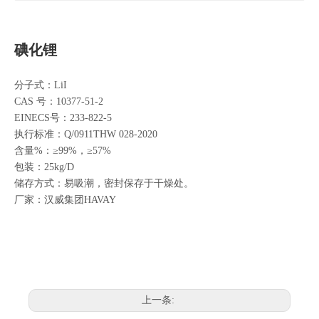
碘化锂
分子式：LiI
CAS 号：10377-51-2
EINECS号：233-822-5
执行标准：Q/0911THW 028-2020
含量%：≥99%，≥57%
包装：25kg/D
储存方式：易吸潮，密封保存于干燥处。
厂家：汉威集团HAVAY
上一条: