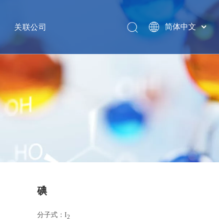
关联公司
简体中文
English
网络
GHW INTERNATIONAL
销售热线
南京金海威国际供应链管理有限公司
江苏省信诺医药对外贸易有限公司
泰安汉威集团有限公司
南京格格象健康科技有限公司
银丰环球投资集团
GHW USA LLC
碘
HAVAY INDUSTRY INC
分子式：I
2