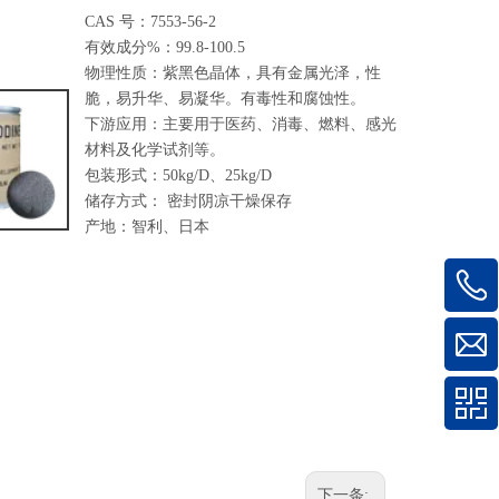
GOLDEN HIGHWAY MEXICO, S.DE R.L. DE C.V
CAS 号：7553-56-2
有效成分%：99.8-100.5
GHW EUROCHEMICALS s.r.o.
物理性质：紫黑色晶体，具有金属光泽，性
脆，易升华、易凝华。有毒性和腐蚀性。
NUOVOMONDO CHEMICALS PVT. LTD.
下游应用：主要用于医药、消毒、燃料、感光
材料及化学试剂等。
GHW (VIETNAM)CO.,LTD（越南）
包装形式：50kg/D、25kg/D
储存方式： 密封阴凉干燥保存
产地：智利、日本
下一条: