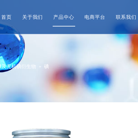
首页
关于我们
产品中心
电商平台
联系我们
公司简介
甲胺产业系列
营销
企业动态
碘衍生物系列及配套产品
产品
经营资质
先进材料中间体
碘及无机碘衍生物
»
碘
招贤纳士
绿色产品
大健康产品
金海威新材料
格格象