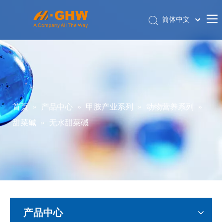
简体中文
English
首页
关于我们
产品中心
电商平台
首页
»
产品中心
»
甲胺产业系列
»
动物营养系列
»
联系我们
甜菜碱
»
无水甜菜碱
关联公司
产品中心