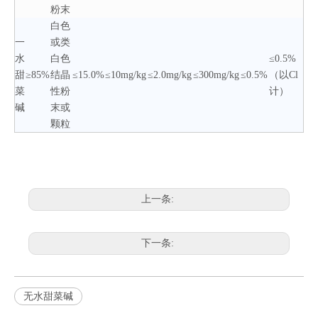
粉末
白色
一
或类
水
白色
≤0.5%
甜
≥85%
结晶
≤15.0%
≤10mg/kg
≤2.0mg/kg
≤300mg/kg
≤0.5%
（以Cl
菜
性粉
计）
碱
末或
颗粒
上一条:
下一条:
无水甜菜碱