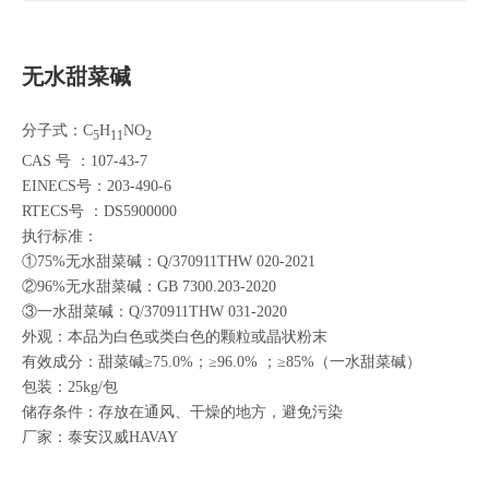
无水甜菜碱
分子式：C
H
NO
5
11
2
CAS 号 ：107-43-7
EINECS号：203-490-6
RTECS号 ：DS5900000
执行标准：
①75%无水甜菜碱：Q/370911THW 020-2021
②96%无水甜菜碱：GB 7300.203-2020
③一水甜菜碱：Q/370911THW 031-2020
外观：本品为白色或类白色的颗粒或晶状粉末
有效成分：甜菜碱≥75.0%；≥96.0% ；≥85%（一水甜菜碱）
包装：25kg/包
储存条件：存放在通风、干燥的地方，避免污染
厂家：泰安汉威HAVAY