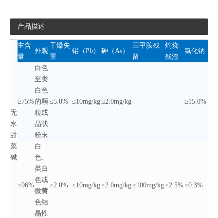
产品描述
主含
干燥失
三甲胺残
灼烧
外观
铅（Pb）
砷（As）
氯化钠
量
重
留
残渣
白色
至类
白色
≥75%
的颗
≤5.0%
≤10mg/kg
≤2.0mg/kg
-
-
≥15.0%
无
粒或
水
晶状
甜
粉末
菜
白
碱
色、
类白
色或
≥96%
≤2.0%
≤10mg/kg
≤2.0mg/kg
≤100mg/kg
≤2.5%
≤0.3%
微黄
色结
晶性