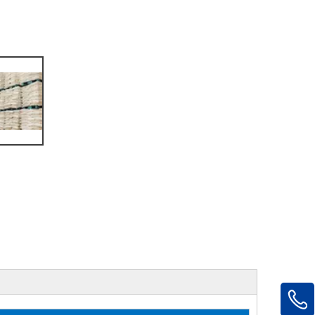
GOLDEN HIGHWAY MEXICO, S.DE R.L. DE C.V
GHW EUROCHEMICALS s.r.o.
NUOVOMONDO CHEMICALS PVT. LTD.
GHW (VIETNAM)CO.,LTD（越南）