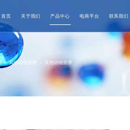
首页
关于我们
产品中心
电商平台
联系我们
公司简介
甲胺产业系列
营销
企业动态
碘衍生物系列及配套产品
产品
经营资质
先进材料中间体
列
»
其他动物营养
»
其他动物营养
招贤纳士
绿色产品
大健康产品
金海威新材料
格格象