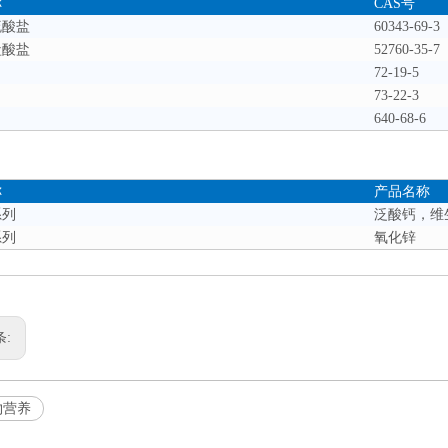
称
CAS号
硫酸盐
60343-69-3
盐酸盐
52760-35-7
72-19-5
73-22-3
640-68-6
称
产品名称
系列
泛酸钙，维生
系列
氧化锌
条:
物营养