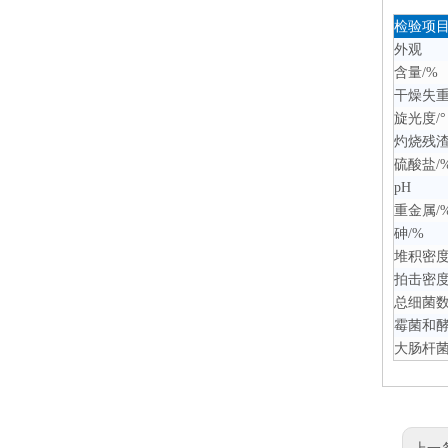
检验项
外观
含量/%
干燥失重
旋光度/°
灼烧残渣
硫酸盐/
pH
重金属/
砷/%
堆积密度/
拍击密度/
总细菌数/
霉菌和酵母
大肠杆