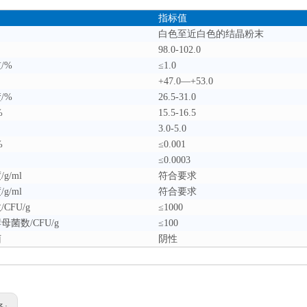
目
指标值
白色至近白色的结晶粉末
98.0-102.0
/%
≤1.0
+47.0—+53.0
/%
26.5-31.0
%
15.5-16.5
3.0-5.0
%
≤0.001
≤0.0003
g/ml
符合要求
g/ml
符合要求
CFU/g
≤1000
菌数/CFU/g
≤100
菌
阴性