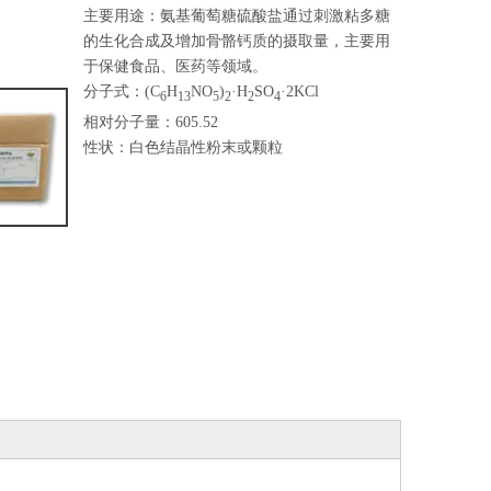
GOLDEN HIGHWAY MEXICO, S.DE R.L. DE C.V
主要用途：氨基葡萄糖硫酸盐通过刺激粘多糖
的生化合成及增加骨骼钙质的摄取量，主要用
GHW EUROCHEMICALS s.r.o.
于保健食品、医药等领域。
分子式：(C
H
NO
)
·H
SO
·2KCl
6
13
5
2
2
4
NUOVOMONDO CHEMICALS PVT. LTD.
相对分子量：605.52
性状：白色结晶性粉末或颗粒
GHW (VIETNAM)CO.,LTD（越南）