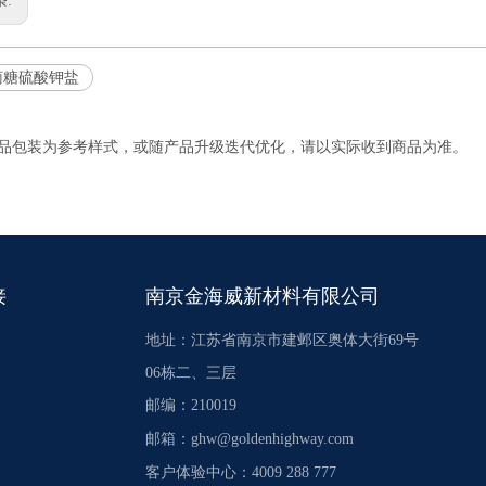
条:
萄糖硫酸钾盐
产品包装为参考样式，或随产品升级迭代优化，请以实际收到商品为准。
接
南京金海威新材料有限公司
地址：江苏省南京市建邺区奥体大街69号
06栋二、三层
邮编：210019
邮箱：
ghw@goldenhighway.com
客户体验中心：4009 288 777