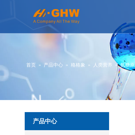
首页
»
产品中心
»
格格象
»
人类营养
»
氨糖原
产品中心