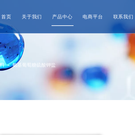
首页
关于我们
产品中心
电商平台
联系我们
公司简介
甲胺产业系列
营销
企业动态
碘衍生物系列及配套产品
产品
经营资质
先进材料中间体
料
»
氨基葡萄糖硫酸钾盐
招贤纳士
绿色产品
大健康产品
金海威新材料
格格象