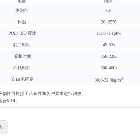
项目
指标
发泡剂
CP
料温
20~25℃
POL/ ISO 配比
1:1.0~1.1pbw
乳白时间
45-53s
凝胶时间
160-220s
不粘时间
300-400s
3
自由泡密度
30.0-32.0kg/m
应物性可根据工艺条件和客户要求进行调整。
聚合MDI。
条: