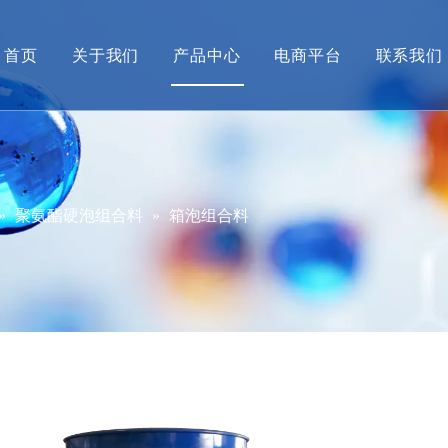
首页
关于我们
产品中心
电商平台
联系我们
公司简介
甲胺产业系列
营销
企业动态
碘衍生物系列及配套产品
产品
经营资质
先进材料中间体
»
聚氨酯硬泡组合料
»
箱泡组合料
招贤纳士
绿色产品
大健康产品
金海威新材料
格格象