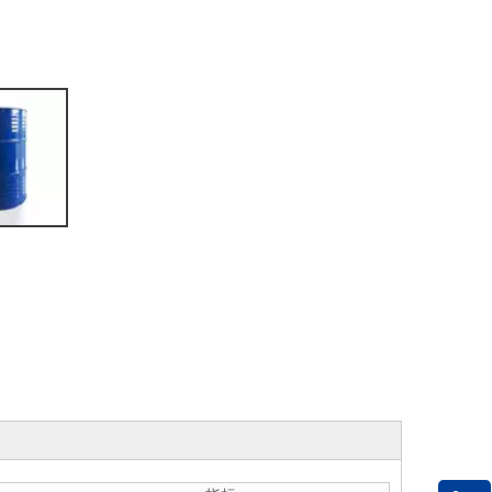
GOLDEN HIGHWAY MEXICO, S.DE R.L. DE C.V
GHW EUROCHEMICALS s.r.o.
NUOVOMONDO CHEMICALS PVT. LTD.
GHW (VIETNAM)CO.,LTD（越南）