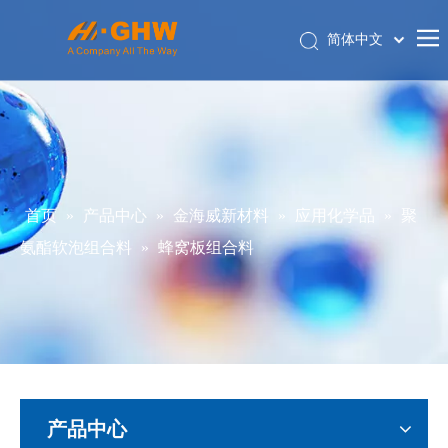
简体中文
English
首页
关于我们
产品中心
电商平台
首页
»
产品中心
»
金海威新材料
»
应用化学品
»
聚
联系我们
氨酯软泡组合料
»
蜂窝板组合料
关联公司
产品中心