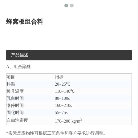
蜂窝板组合料
产品描述
A、组合聚醚
项目
指标
料温
20~25℃
模具温度
110~140℃
乳白时间
80~100s
涨停时间
160~210s
固化时间
55~75s
3
自由泡密度
170~200 kg/m
*实际反应物性可根据工艺条件和客户要求进行调整。