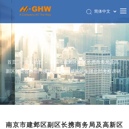
简体中文
English
首页
关于我们
产品中心
电商平台
首页
»
企业动态
»
南京市建邺区副区长携商务局及高
联系我们
新区管委会各部门领导莅临金海威国际集团总部考察调研
关联公司
南京市建邺区副区长携商务局及高新区