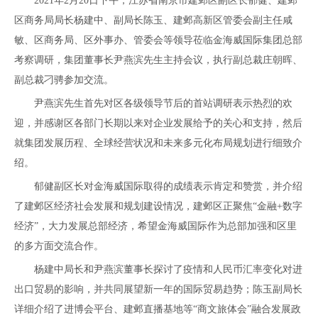
2021年2月20日下午，江苏省南京市建邺区副区长郁健、建邺
区商务局局长杨建中、副局长陈玉、建邺高新区管委会副主任咸
敏、区商务局、区外事办、管委会等领导莅临金海威国际集团总部
考察调研，集团董事长尹燕滨先生主持会议，执行副总裁庄朝晖、
副总裁刁骋参加交流。
尹燕滨先生首先对区各级领导节后的首站调研表示热烈的欢
迎，并感谢区各部门长期以来对企业发展给予的关心和支持，然后
就集团发展历程、全球经营状况和未来多元化布局规划进行细致介
绍。
郁健副区长对金海威国际取得的成绩表示肯定和赞赏，并介绍
了建邺区经济社会发展和规划建设情况，建邺区正聚焦“金融+数字
经济”，大力发展总部经济，希望金海威国际作为总部加强和区里
的多方面交流合作。
杨建中局长和尹燕滨董事长探讨了疫情和人民币汇率变化对进
出口贸易的影响，并共同展望新一年的国际贸易趋势；陈玉副局长
详细介绍了进博会平台、建邺直播基地等“商文旅体会”融合发展政